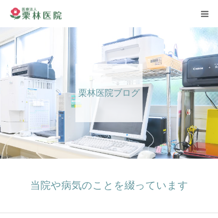
ホーム
お知らせ
栗林医院ブログ
ごあいさつ
医師紹介
診療案内
診察担当表
当院や病気のことを綴っています
ブログ