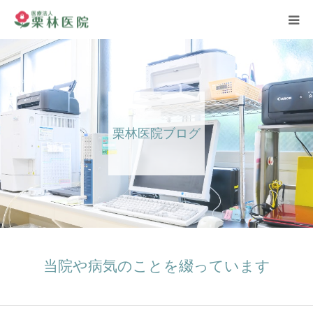
ホーム
お知らせ
栗林医院ブログ
ごあいさつ
医師紹介
診療案内
診察担当表
当院や病気のことを綴っています
ブログ