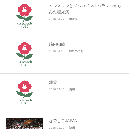
インスリンとグルカゴンのバランスから
みた糖尿病
2016.04.27
糖尿病
腸内細菌
2016.04.20
病気のこと
地震
2016.04.19
随想
なでしこJAPAN
2016.03.10
随想