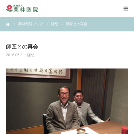
ーム
栗林医院ブログ
随想
師匠との再会
ホーム
お知らせ
師匠との再会
2016.06.3
随想
ごあいさつ
医師紹介
診療案内
診察担当表
ブログ